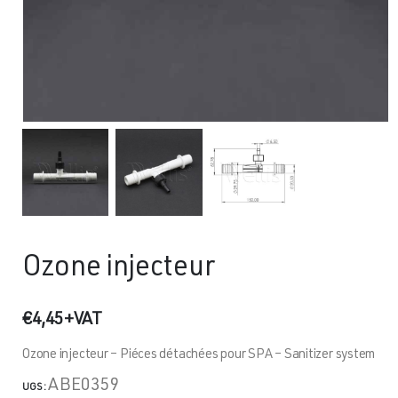
Ozone injecteur
€
4,45
+VAT
Ozone injecteur – Piéces détachées pour SPA – Sanitizer system
ABE0359
UGS :