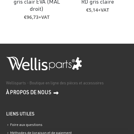
gris clair EVA (MAL
RD gris claire
€
5,14
+VAT
droit)
€
96,73
+VAT
Wellisparts - Boutique en ligne des pièces et accessoires
À PROPOS DE NOUS
LIENS UTILES
Foire aux questions
Méthodes de livraison et de paiement