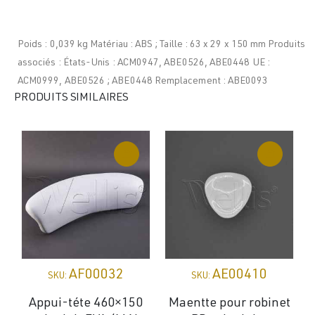
Poids : 0,039 kg Matériau : ABS ; Taille : 63 x 29 x 150 mm Produits
associés : États-Unis : ACM0947, ABE0526, ABE0448 UE :
ACM0999, ABE0526 ; ABE0448 Remplacement : ABE0093
PRODUITS SIMILAIRES
AF00032
AE00410
SKU:
SKU:
Appui-téte 460×150
Maentte pour robinet