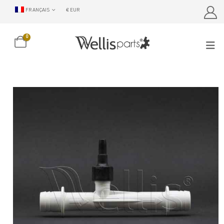
FRANÇAIS
€ EUR
0