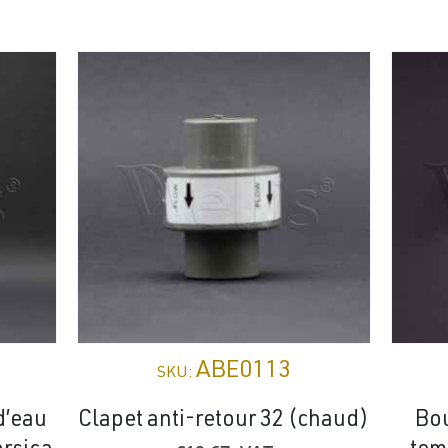
ABE0113
SKU:
d’eau
Clapet anti-retour 32 (chaud)
Bo