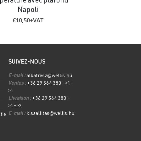
pérature avec plafond
€
29,18
+VA
Napoli
€
10,50
+VAT
SUIVEZ-NOUS
E-mail :
alkatresz@wellis.hu
Ventes :
+36 29 564 380 ->1-
>1
Livraison :
+36 29 564 380 -
>1->2
E-mail :
kiszallitas@wellis.hu
tie