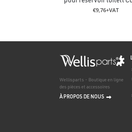
pour réservoir toilett C
€
9,76
+VAT
Wellisparts - Boutique en ligne
des pièces et accessoires
À PROPOS DE NOUS