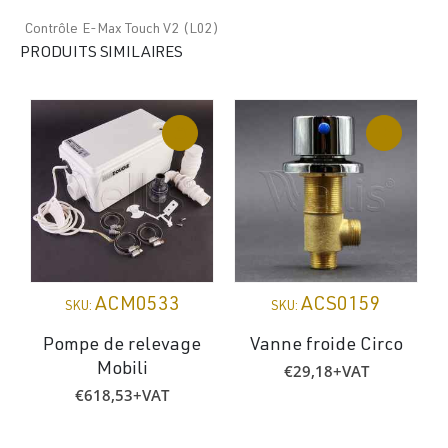
Contrôle E-Max Touch V2 (L02)
PRODUITS SIMILAIRES
ACM0533
ACS0159
SKU:
SKU:
Pompe de relevage
Vanne froide Circo
€
29,18
+VAT
Mobili
€
618,53
+VAT