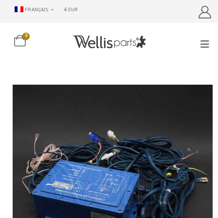
FRANÇAIS
€ EUR
0