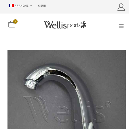
FRANÇAIS
€ EUR
0