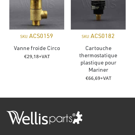
ACS0159
ACS0182
SKU:
SKU:
Vanne froide Circo
Cartouche
€
29,18
+VAT
thermostatique
plastique pour
Mariner
€
66,69
+VAT