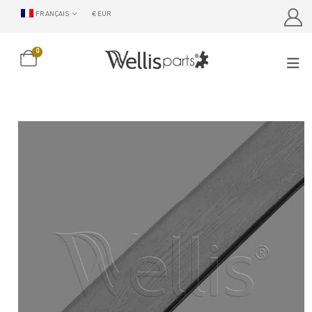
FRANÇAIS
€ EUR
0