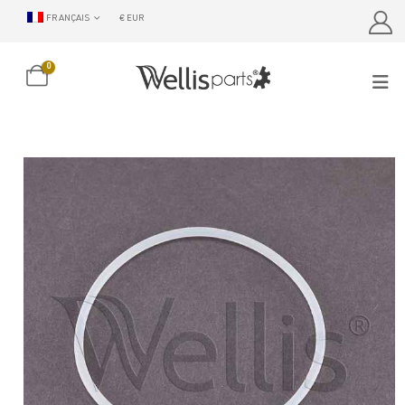
FRANÇAIS
€ EUR
0