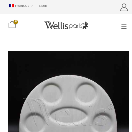
FRANÇAIS
€ EUR
0