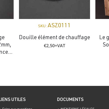
ASZ0111
SKU:
ge
Douille élément de chauffage
Le g
2mm,
So
€
2,50
+VAT
(Eclipse/Solaris/Sundance/Helios)
LIENS UTILES
DOCUMENTS