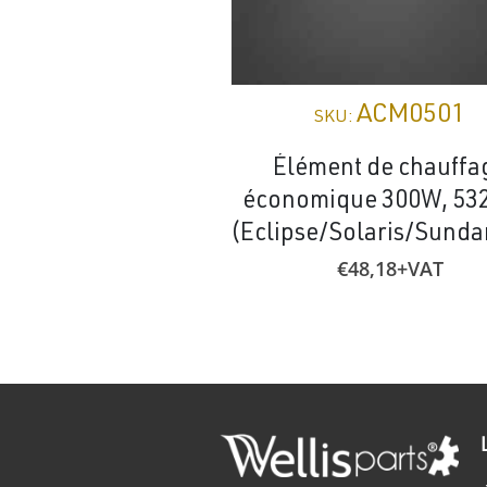
ACM0501
SKU:
Élément de chauffa
économique 300W, 53
€
48,18
+VAT