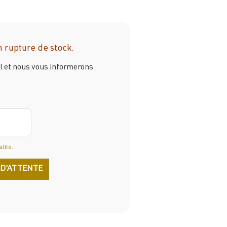
 rupture de stock.
il et nous vous informerons
alité
.