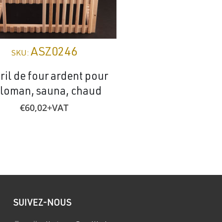
ASZ0246
ASZ02
SKU:
SKU:
ril de four ardent pour
Elément chauffa
loman, sauna, chaud
Barello Red 
€
60,02
+VAT
€
44,18
+VA
SUIVEZ-NOUS