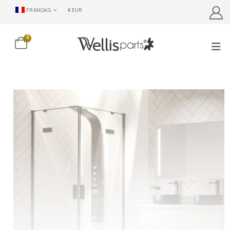
FRANÇAIS
€ EUR
0