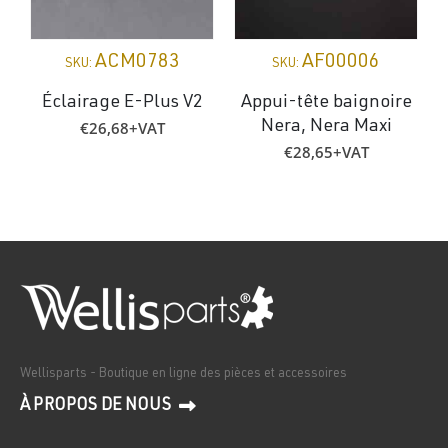
ACM0783
AF00006
SKU:
SKU:
Éclairage E-Plus V2
Appui-tête baignoire
€
26,68
+VAT
Nera, Nera Maxi
€
28,65
+VAT
Wellisparts - Boutique en ligne des pièces et accessoires
À PROPOS DE NOUS