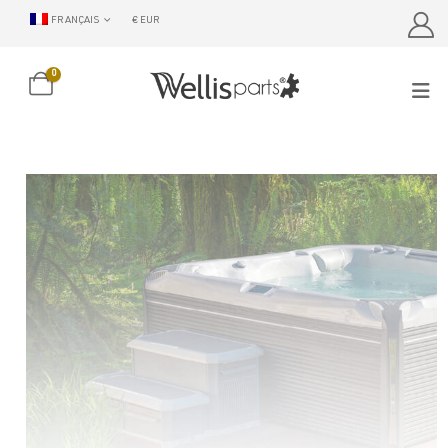
FRANÇAIS
€ EUR
0