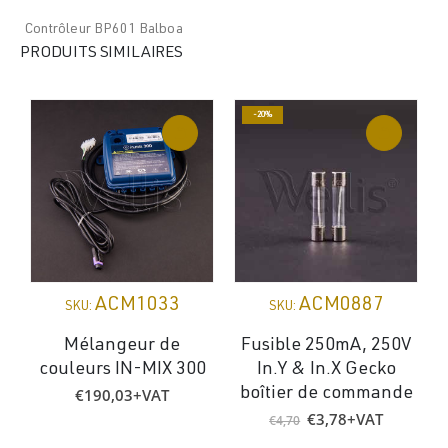
Contrôleur BP601 Balboa
PRODUITS SIMILAIRES
-20%
ACM1033
ACM0887
SKU:
SKU:
Mélangeur de
Fusible 250mA, 250V
couleurs IN-MIX 300
In.Y & In.X Gecko
€
190,03
+VAT
boîtier de commande
Le
Le
€
3,78
+VAT
€
4,70
prix
prix
initial
actuel