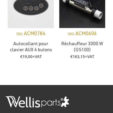
ACM0784
ACM0606
SKU:
SKU:
Autocollant pour
Réchauffeur 3000 W
clavier AUX 4 butons
(GS100)
€
19,00
+VAT
€
163,15
+VAT