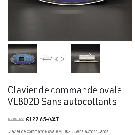
Clavier de commande ovale
VL802D Sans autocollants
Le
Le
€
122,65
+VAT
€
789,53
prix
prix
initial
actuel
Clavier de commande ovale VL802D Sans autocollants