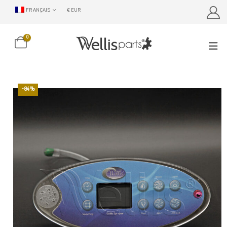
FRANÇAIS
€ EUR
0
-84%