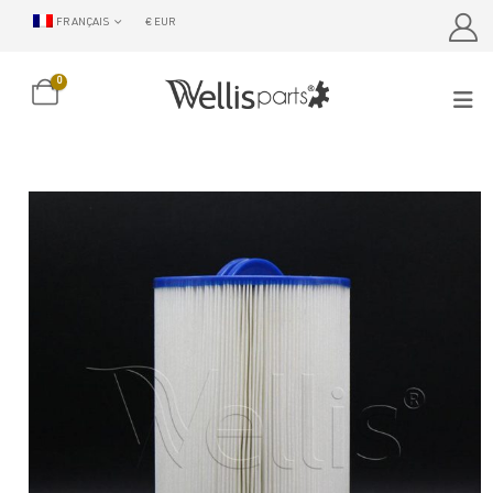
FRANÇAIS
€ EUR
0