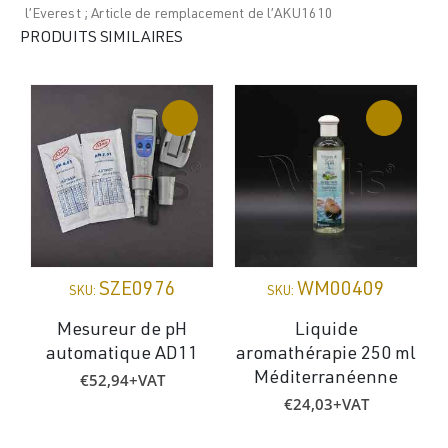
l’Everest ; Article de remplacement de l’AKU1610
PRODUITS SIMILAIRES
SZE0976
WM00409
SKU:
SKU:
Mesureur de pH
Liquide
automatique AD11
aromathérapie 250 ml
€
52,94
+VAT
Méditerranéenne
€
24,03
+VAT