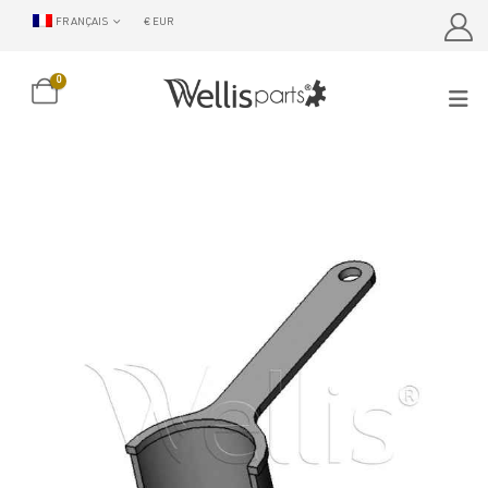
FRANÇAIS
€ EUR
0