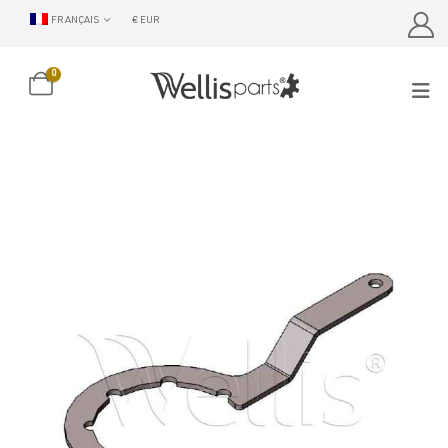
FRANÇAIS
€ EUR
0