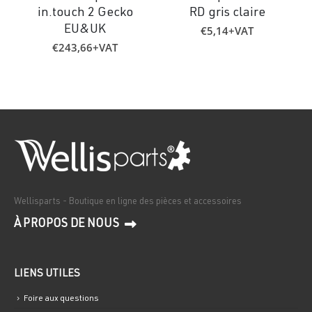
in.touch 2 Gecko
RD gris claire
€
5,14
+VAT
EU&UK
€
243,66
+VAT
Wellisparts - Boutique en ligne des pièces et accessoires
À PROPOS DE NOUS
LIENS UTILES
Foire aux questions