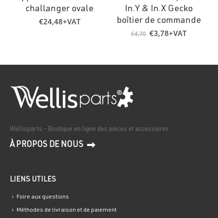
challanger ovale
In.Y & In.X Gecko
3
€
24,48
+VAT
boîtier de commande
Le
Le
€
3,78
+VAT
€
4,70
prix
prix
initial
actuel
était :
est :
€4,70.
€3,78.
Wellisparts - Boutique en ligne des pièces et accessoires
À PROPOS DE NOUS
LIENS UTILES
Foire aux questions
Méthodes de livraison et de paiement