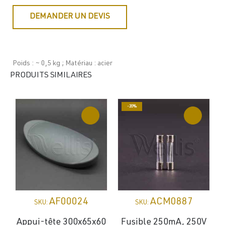
DEMANDER UN DEVIS
Poids : ~ 0,5 kg ; Matériau : acier
PRODUITS SIMILAIRES
-20%
AF00024
ACM0887
SKU:
SKU:
Appui-tête 300x65x60
Fusible 250mA, 250V