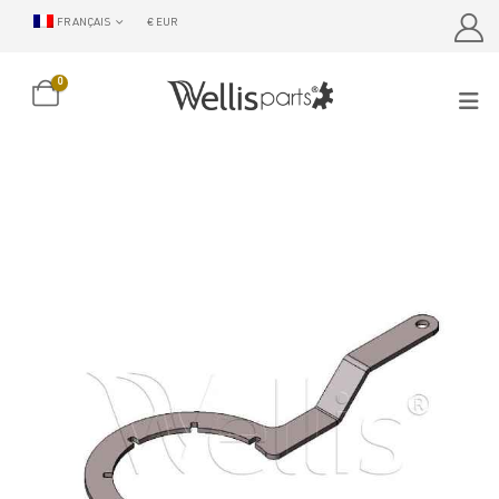
FRANÇAIS
€ EUR
0