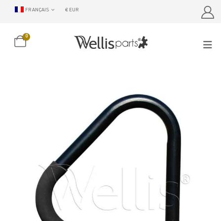
FRANÇAIS
€ EUR
0