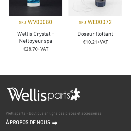
WV00080
WE00072
SKU:
SKU:
Wellis Crystal –
Doseur flottant
€
10,21
+VAT
Nettoyeur spa
€
28,70
+VAT
Wellisparts - Boutique en ligne des pièces et accessoires
À PROPOS DE NOUS