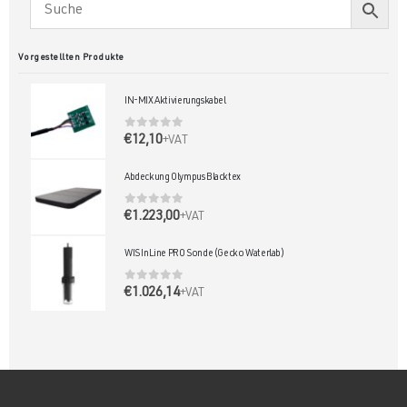
Vorgestellten Produkte
IN-MIX Aktivierungskabel
0
out of 5
€
12,10
+VAT
Abdeckung Olympus Blacktex
0
out of 5
€
1.223,00
+VAT
WIS InLine PRO Sonde (Gecko Waterlab)
0
out of 5
€
1.026,14
+VAT