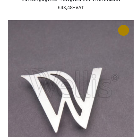
€
43,48
+VAT