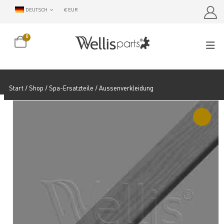
DEUTSCH
€ EUR
0
Start
/
Shop
/
Spa-Ersatzteile
/ Aussenverkleidung