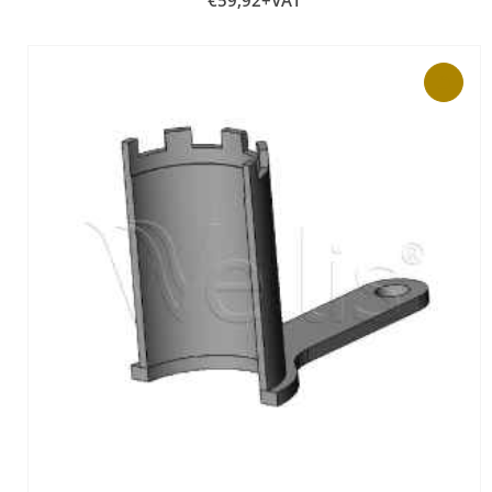
€
59,92
+VAT