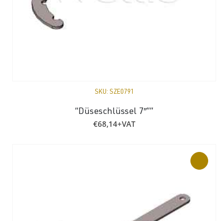
SKU:
SZE0791
“Düseschlüssel 7″””
€
68,14
+VAT