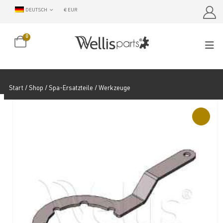
DEUTSCH
€ EUR
0
Start
/
Shop
/
Spa-Ersatzteile
/ Werkzeuge