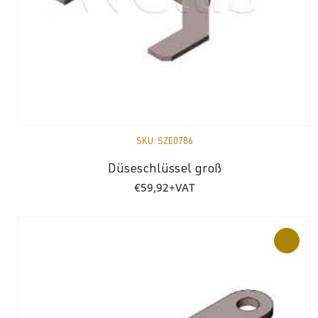
SKU:
SZE0786
Düseschlüssel groß
€
59,92
+VAT