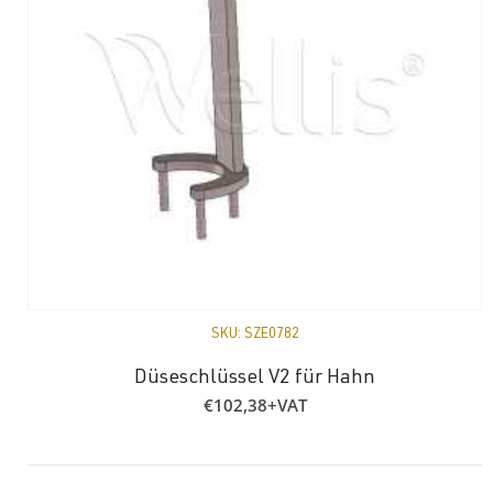
SKU:
SZE0782
Düseschlüssel V2 für Hahn
€
102,38
+VAT