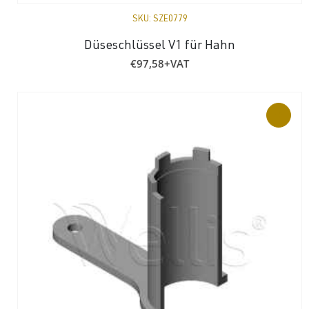
SKU:
SZE0779
Düseschlüssel V1 für Hahn
€
97,58
+VAT