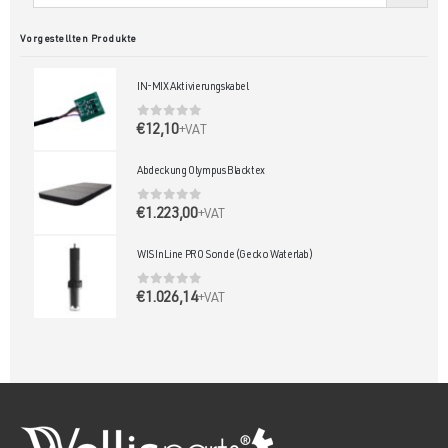
Vorgestellten Produkte
IN-MIX Aktivierungskabel
0
out of 5
€
12,10
+VAT
Abdeckung Olympus Blacktex
0
out of 5
€
1.223,00
+VAT
WIS InLine PRO Sonde (Gecko Waterlab)
0
out of 5
€
1.026,14
+VAT