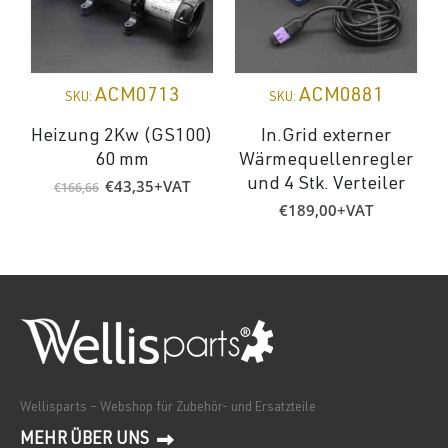
ACM0713
ACM0881
SKU:
SKU:
Heizung 2Kw (GS100)
In.Grid externer
60 mm
Wärmequellenregler
Ursprünglicher
Aktueller
€
43,35
+VAT
und 4 Stk. Verteiler
€
166,66
Preis
Preis
€
189,00
+VAT
war:
ist:
€166,66
€43,35.
Wellisparts – Webshop für Zubehör- und Ersatzteile
MEHR ÜBER UNS