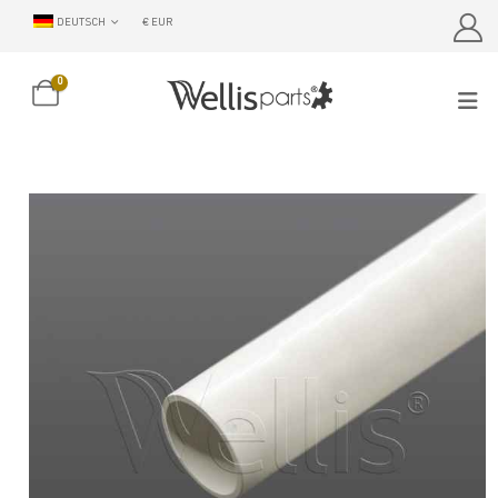
DEUTSCH
€ EUR
0