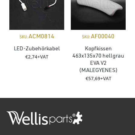
ACM0814
AF00040
SKU:
SKU:
LED-Zubehörkabel
Kopfkissen
€
2,74
+VAT
463x135x70 hellgrau
EVA V2
(MALEGYENES)
€
57,69
+VAT