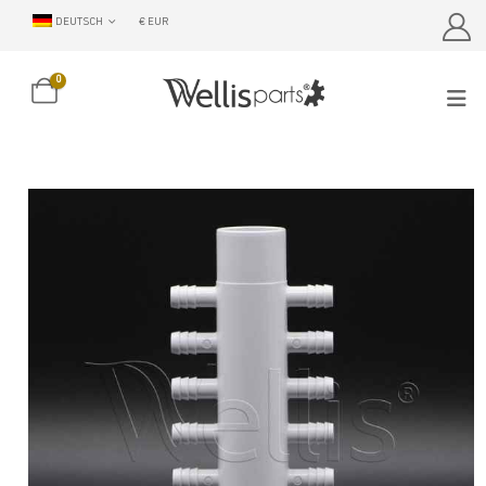
DEUTSCH
€ EUR
0