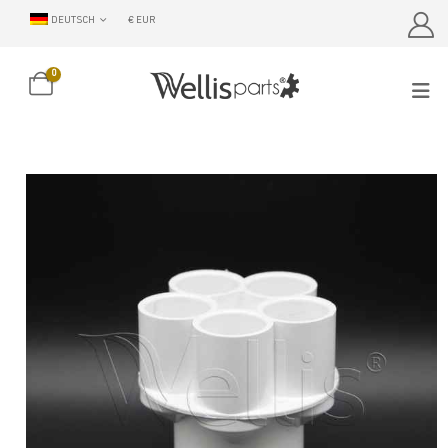
DEUTSCH
€ EUR
0