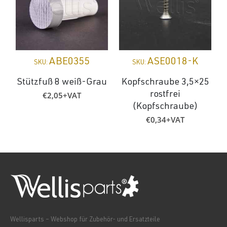
ABE0355
ASE0018-K
SKU:
SKU:
Stützfuß 8 weiß-Grau
Kopfschraube 3,5×25
€
2,05
+VAT
rostfrei
(Kopfschraube)
€
0,34
+VAT
Wellisparts – Webshop für Zubehör- und Ersatzteile