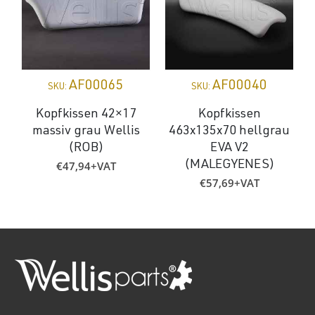
AF00065
AF00040
SKU:
SKU:
Kopfkissen 42×17
Kopfkissen
massiv grau Wellis
463x135x70 hellgrau
(ROB)
EVA V2
€
47,94
+VAT
(MALEGYENES)
€
57,69
+VAT