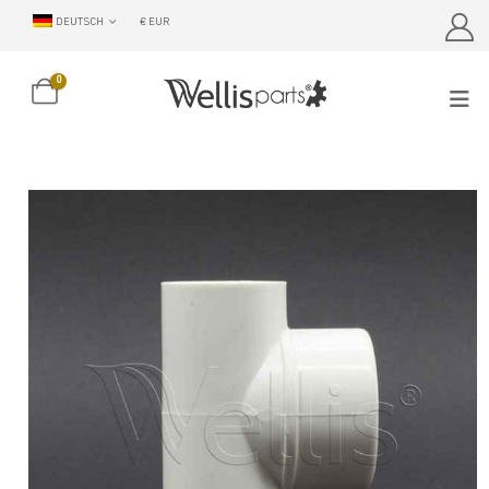
DEUTSCH
€ EUR
0