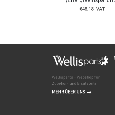
(Energieeinsparun
€
48,18
+VAT
Wellisparts – Webshop für
Zubehör- und Ersatzteile
MEHR ÜBER UNS