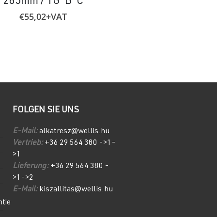
285mm / TG-B-C
Sauna V
€
55,02
+VAT
€
51,68
+VA
FOLGEN SIE UNS
E-Mail:
alkatresz@wellis.hu
Vertrieb:
+36 29 564 380 ->1-
>1
Lieferung:
+36 29 564 380 -
>1->2
E-Mail:
kiszallitas@wellis.hu
ntie