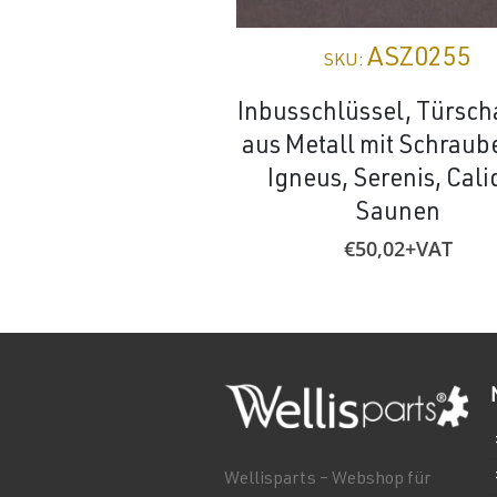
ASZ0255
SKU:
Inbusschlüssel, Türsch
aus Metall mit Schraub
Igneus, Serenis, Cali
Saunen
€
50,02
+VAT
Wellisparts – Webshop für