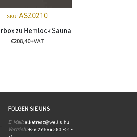
ASZ0210
ASZ02
SKU:
SKU:
erbox zu Hemlock Sauna
Glasscharniere 
rechten Seite für d
€
208,40
+VAT
Sauna
€
136,71
+VA
FOLGEN SIE UNS
E-Mail:
alkatresz@wellis.hu
Vertrieb:
+36 29 564 380 ->1-