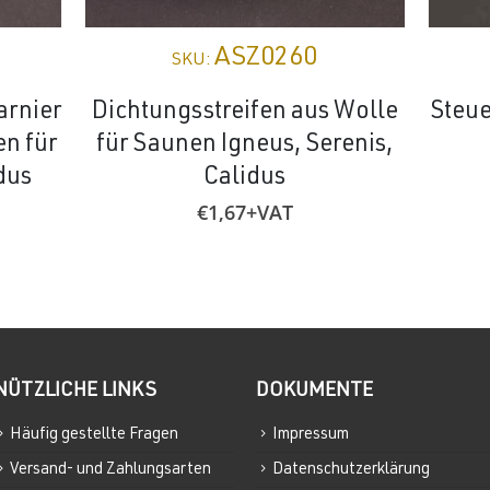
ASZ0260
SKU:
arnier
Dichtungsstreifen aus Wolle
Steu
en für
für Saunen Igneus, Serenis,
dus
Calidus
€
1,67
+VAT
NÜTZLICHE LINKS
DOKUMENTE
Häufig gestellte Fragen
Impressum
Versand- und Zahlungsarten
Datenschutzerklärung