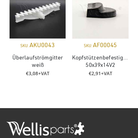
AKU0043
AF00045
SKU:
SKU:
Überlaufströmgitter
Kopfstützenbefestigung
weiß
50x39x14V2
€
3,08
+VAT
€
2,91
+VAT