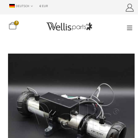
DEUTSCH
€ EUR
0