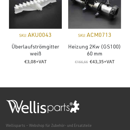
AKU0043
ACM0713
SKU:
SKU:
Überlaufströmgitter
Heizung 2Kw (GS100)
weiß
60 mm
Ursprünglicher
Aktueller
€
3,08
+VAT
€
43,35
+VAT
€
166,66
Preis
Preis
war:
ist:
€166,66
€43,35.
Wellisparts – Webshop für Zubehör- und Ersatzteile