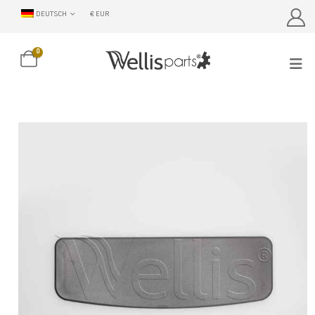
DEUTSCH
€ EUR
0