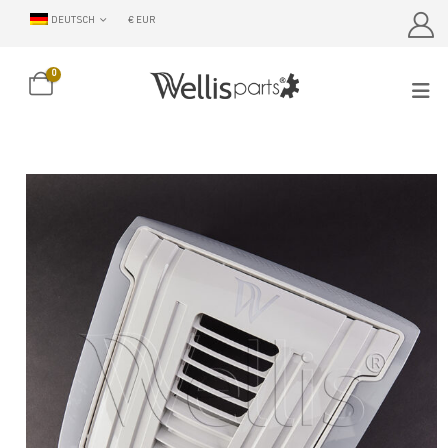
DEUTSCH
€ EUR
0