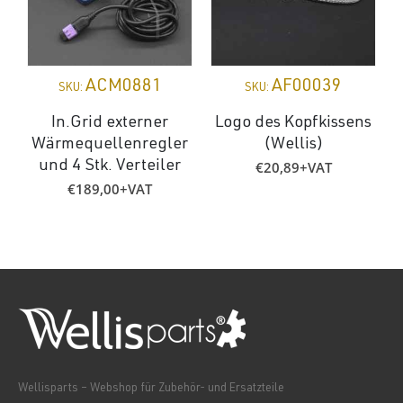
ACM0881
AF00039
SKU:
SKU:
In.Grid externer
Logo des Kopfkissens
Wärmequellenregler
(Wellis)
€
20,89
+VAT
und 4 Stk. Verteiler
€
189,00
+VAT
Wellisparts – Webshop für Zubehör- und Ersatzteile