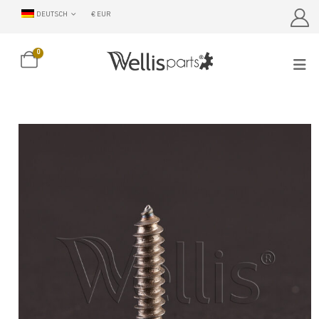
DEUTSCH
€ EUR
0