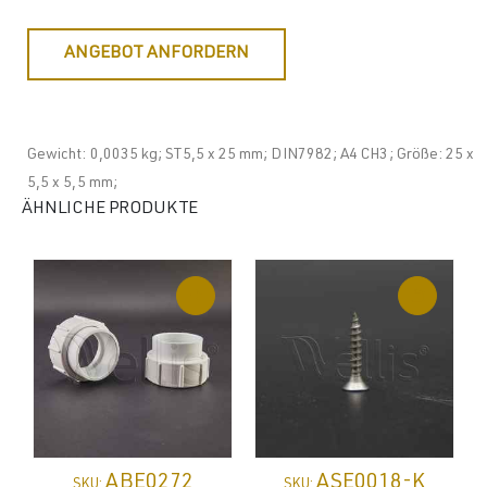
ANGEBOT ANFORDERN
Gewicht: 0,0035 kg; ST5,5 x 25 mm; DIN7982; A4 CH3; Größe: 25 x
5,5 x 5,5 mm;
ÄHNLICHE PRODUKTE
ABE0272
ASE0018-K
SKU:
SKU: