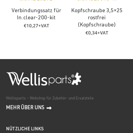
Verbindungssatz für
Kopfschraube 3,5×25
In.clear-200-kit
rostfrei
€
10,27
+VAT
(Kopfschraube)
€
0,34
+VAT
Wellisparts – Webshop für Zubehör- und Ersatzteile
MEHR ÜBER UNS
NÜTZLICHE LINKS