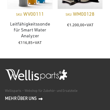
WV00111
WM00128
SKU:
SKU:
€
1.200,00
+VAT
Leitfähigkeitssonde
für Smart Water
Analyzer
€
116,85
+VAT
Wellisparts – Webshop für Zubehör- und Ersatzteile
MEHR ÜBER UNS