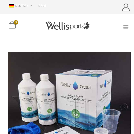
DEUTSCH
€ EUR
0