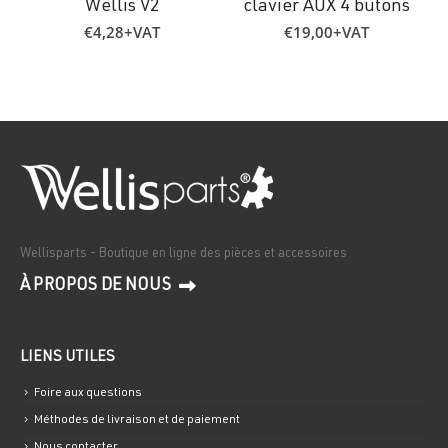
Wellis V2
clavier AUX 4 butons
€
4,28
+VAT
€
19,00
+VAT
Wellisparts - Boutique en ligne des pièces et accessoires
À PROPOS DE NOUS
LIENS UTILES
Foire aux questions
Méthodes de livraison et de paiement
Nous contacter