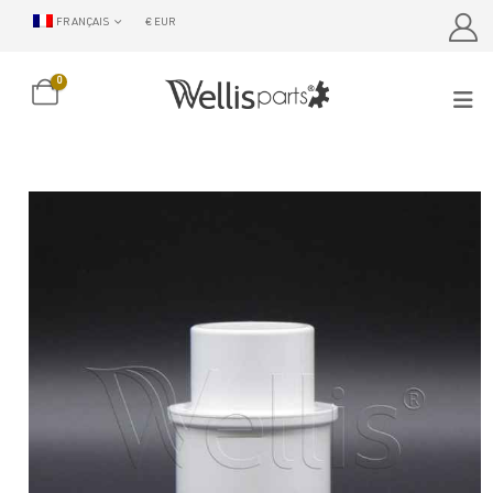
FRANÇAIS
€ EUR
0