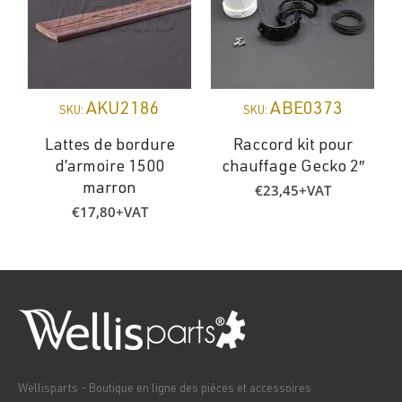
AKU2186
ABE0373
SKU:
SKU:
Lattes de bordure
Raccord kit pour
d’armoire 1500
chauffage Gecko 2″
€
23,45
+VAT
marron
€
17,80
+VAT
Wellisparts - Boutique en ligne des pièces et accessoires