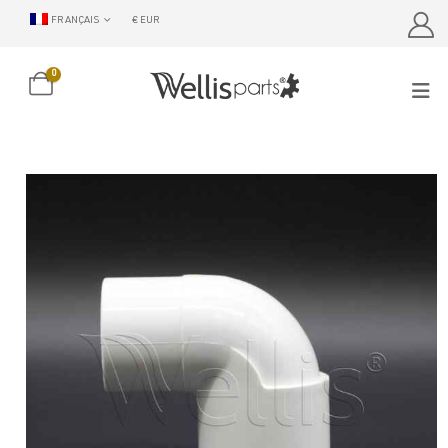
FRANÇAIS
€ EUR
0