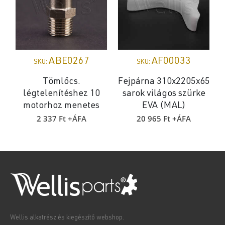
ABE0267
AF00033
SKU:
SKU:
Tömlőcs.
Fejpárna 310x2205x65
légtelenítéshez 10
sarok világos szürke
motorhoz menetes
EVA (MAL)
2 337
Ft
+ÁFA
20 965
Ft
+ÁFA
Wellis alkatrész és kiegészítő webshop.