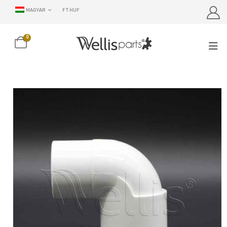
MAGYAR
FT HUF
0