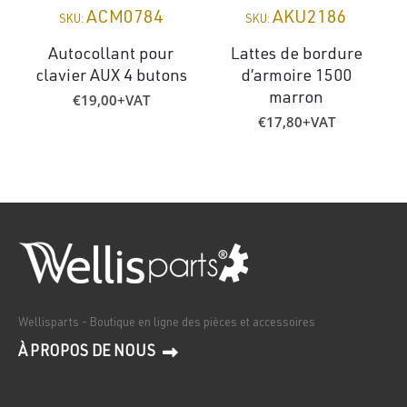
ACM0784
AKU2186
SKU:
SKU:
Autocollant pour
Lattes de bordure
clavier AUX 4 butons
d’armoire 1500
€
19,00
+VAT
marron
€
17,80
+VAT
Wellisparts - Boutique en ligne des pièces et accessoires
À PROPOS DE NOUS