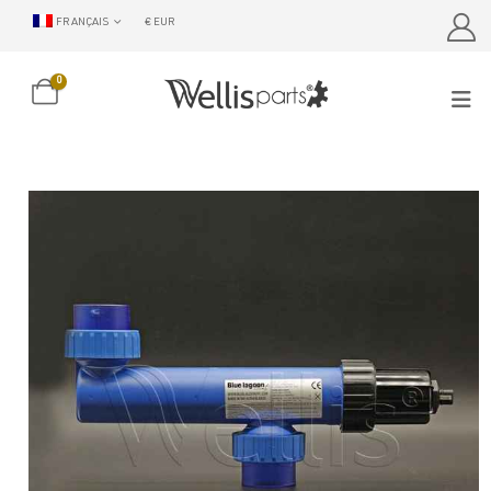
FRANÇAIS
€ EUR
0