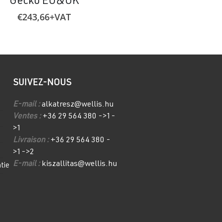
Gecko EU&UK
230V/50Hz 13A plu
€
243,66
+VAT
€
41,09
+VA
SUIVEZ-NOUS
E-mail :
alkatresz@wellis.hu
Ventes :
+36 29 564 380 ->1-
>1
Livraison :
+36 29 564 380 -
>1->2
E-mail :
kiszallitas@wellis.hu
tie