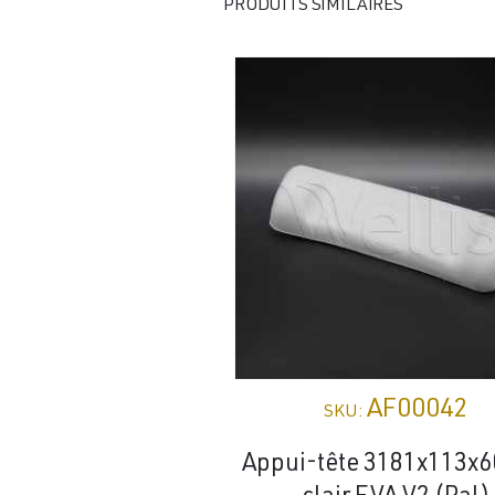
PRODUITS SIMILAIRES
AF00042
SKU:
Appui-tête 3181x113x60