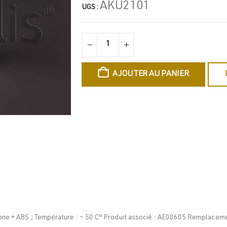
AKU2101
UGS :
AJOUTER AU PANIER
licone + ABS ; Température : ~ 50 C° Produit associé : AE00605 Remplace