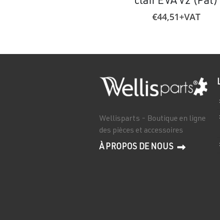
clair EVA V2 (Pal)
€
44,51
+VAT
Wellisparts - Boutique en ligne
des pièces et accessoires
À PROPOS DE NOUS