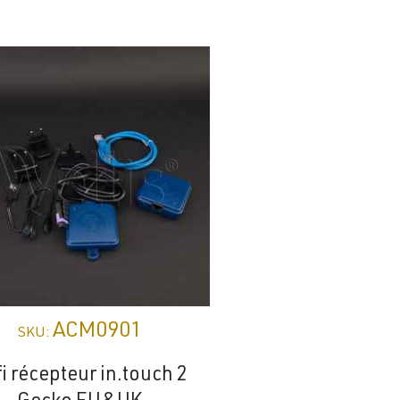
ACM0901
ACM06
SKU:
SKU:
i récepteur in.touch 2
Disjoncteur Diff