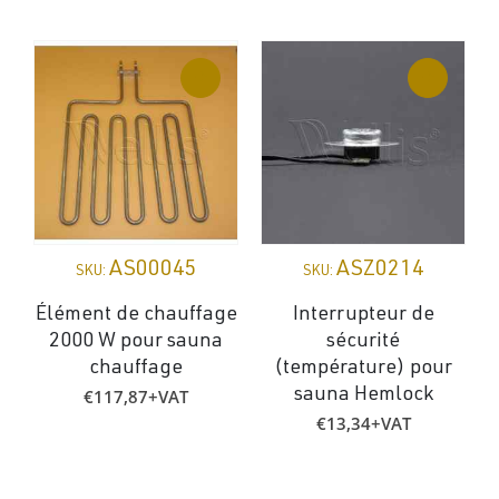
AS00045
ASZ0214
SKU:
SKU:
Élément de chauffage
Interrupteur de
B
2000 W pour sauna
sécurité
chauffage
(température) pour
€
117,87
+VAT
sauna Hemlock
€
13,34
+VAT