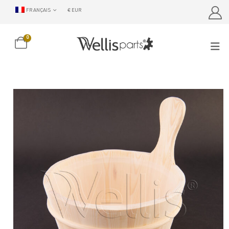
FRANÇAIS
€ EUR
0