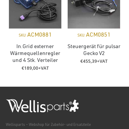
ACM0881
ACM0851
SKU:
SKU:
In.Grid externer
Steuergerät für pulsar
Wärmequellenregler
Gecko V2
€
455,39
+VAT
und 4 Stk. Verteiler
€
189,00
+VAT
Wellisparts – Webshop für Zubehör- und Ersatzteile