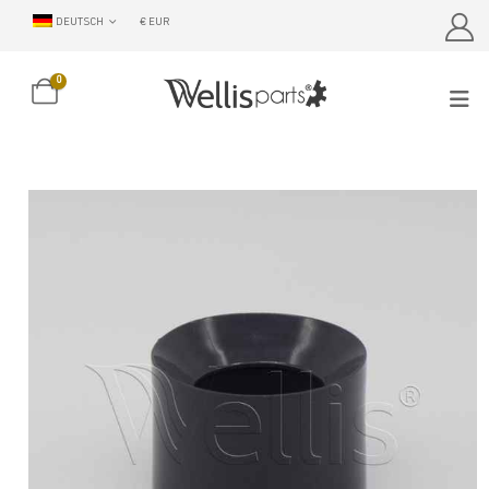
DEUTSCH
€ EUR
0