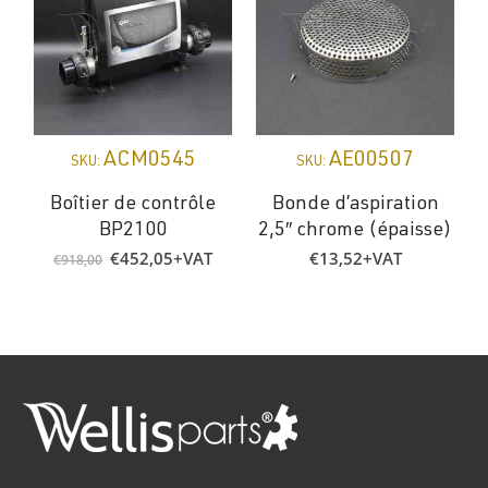
ACM0545
AE00507
SKU:
SKU:
Boîtier de contrôle
Bonde d’aspiration
BP2100
2,5″ chrome (épaisse)
Le
Le
€
452,05
+VAT
€
13,52
+VAT
€
918,00
prix
prix
initial
actuel
était :
est :
€918,00.
€452,05.