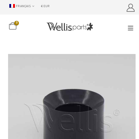
FRANÇAIS
€ EUR
0