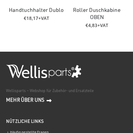
Handtuchhalter Dublo
Roller Duschkabine
€
18,17
+VAT
OBEN
€
4,83
+VAT
Wellisparts – Webshop für Zubehör- und Ersatzteile
MEHR ÜBER UNS
NÜTZLICHE LINKS
Häufig gestellte Fragen