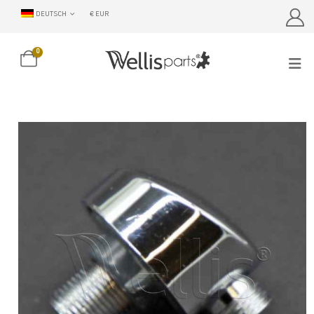
DEUTSCH
€ EUR
0