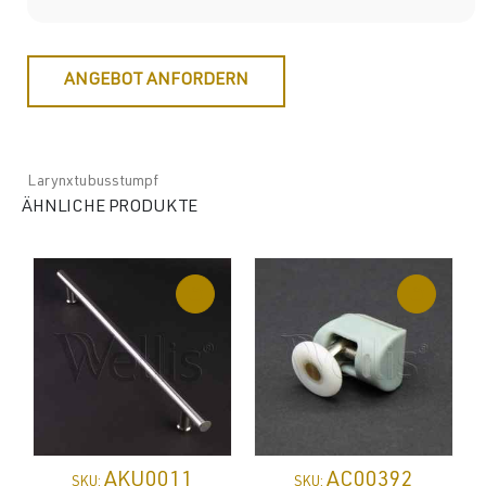
ANGEBOT ANFORDERN
Larynxtubusstumpf
ÄHNLICHE PRODUKTE
AKU0011
AC00392
SKU:
SKU: