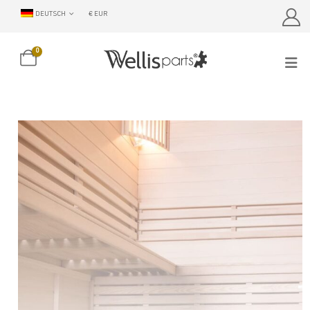
DEUTSCH
€ EUR
0