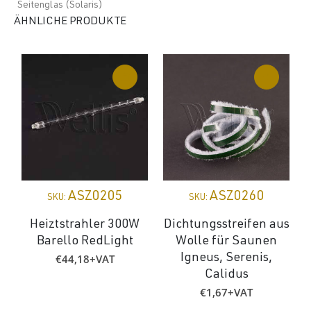
Seitenglas (Solaris)
ÄHNLICHE PRODUKTE
ASZ0205
ASZ0260
SKU:
SKU:
Heiztstrahler 300W
Dichtungsstreifen aus
Barello RedLight
Wolle für Saunen
€
44,18
+VAT
Igneus, Serenis,
Calidus
€
1,67
+VAT