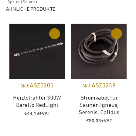
Spalte (Solaris)
ÄHNLICHE PRODUKTE
ASZ0205
ASZ0259
SKU:
SKU:
Heiztstrahler 300W
Stromkabel für
Barello RedLight
Saunen Igneus,
€
44,18
+VAT
Serenis, Calidus
€
80,03
+VAT