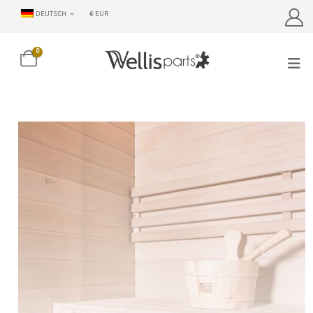
DEUTSCH
€ EUR
0