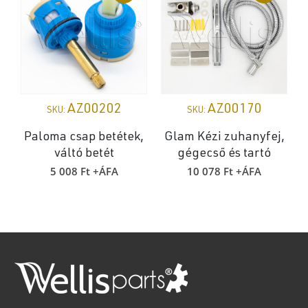
AZ00202
AZ00170
SKU:
SKU:
Paloma csap betétek,
Glam Kézi zuhanyfej,
váltó betét
gégecső és tartó
5 008
Ft
+ÁFA
10 078
Ft
+ÁFA