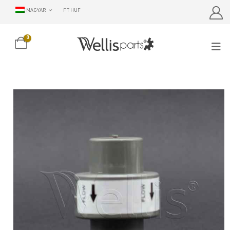
MAGYAR
FT HUF
0