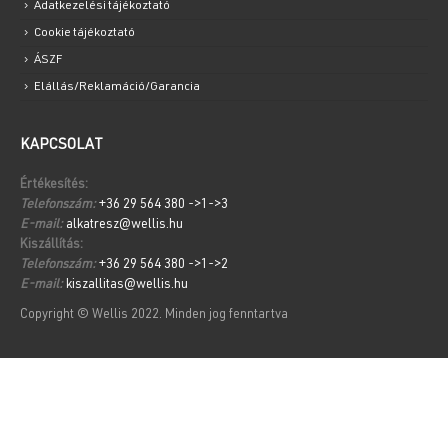
Adatkezelési tájékoztató
Cookie tájékoztató
ÁSZF
Elállás/Reklamáció/Garancia
KAPCSOLAT
Értékesítés:
Telefonszám:
+36 29 564 380 ->1->3
E-mail:
alkatresz@wellis.hu
Kiszállítás:
Telefonszám:
+36 29 564 380 ->1->2
E-mail:
kiszallitas@wellis.hu
Copyright © Wellis 2022. Minden jog fenntartva