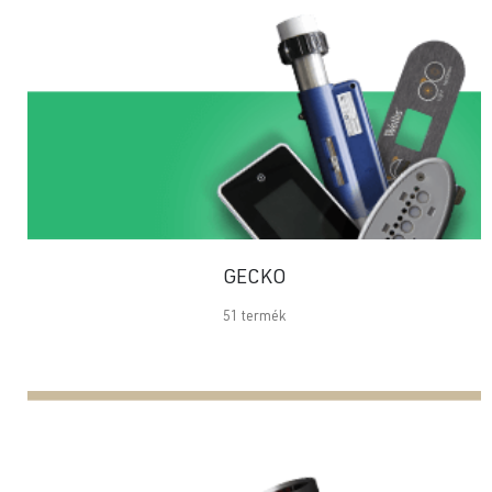
GECKO
51
termék