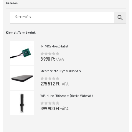
Keresés
Kiemelt Termékeink
IN-MIX aktiváló kábel
0
out of 5
3 990
Ft
+ÁFA
Medencetető Olympus Blacktex
0
out of 5
275 512
Ft
+ÁFA
WIS InLine PRO szonda (Gecko Waterlab)
0
out of 5
399 900
Ft
+ÁFA