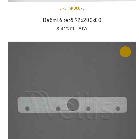
SKU:
AKU0075
Beömlő tető 92x280x80
8 413
Ft
+ÁFA