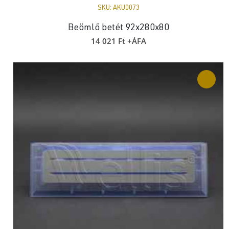
SKU:
AKU0073
Beömlő betét 92x280x80
14 021
Ft
+ÁFA