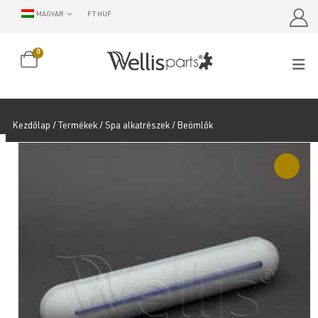
MAGYAR
FT HUF
0
Kezdőlap
/
Termékek
/
Spa alkatrészek
/ Beömlők