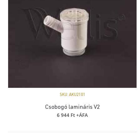
SKU:
AKU2101
Csobogó lamináris V2
6 944
Ft
+ÁFA