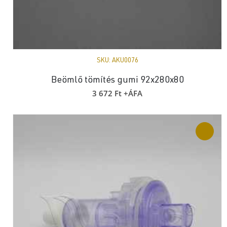
SKU:
AKU0076
Beömlő tömítés gumi 92x280x80
3 672
Ft
+ÁFA