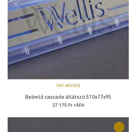
SKU:
AKU1836
Beömlő cascade átlátszó 510x77x95
27 175
Ft
+ÁFA