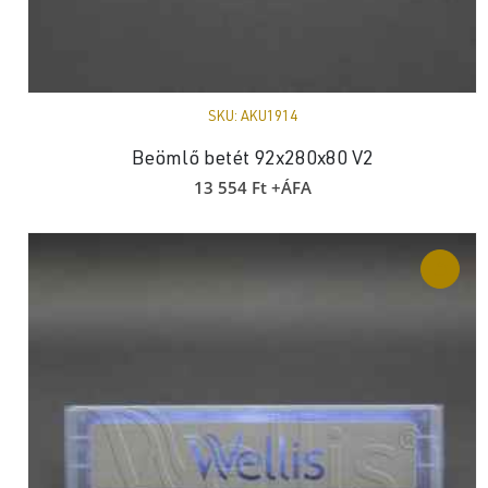
SKU:
AKU1914
Beömlő betét 92x280x80 V2
13 554
Ft
+ÁFA