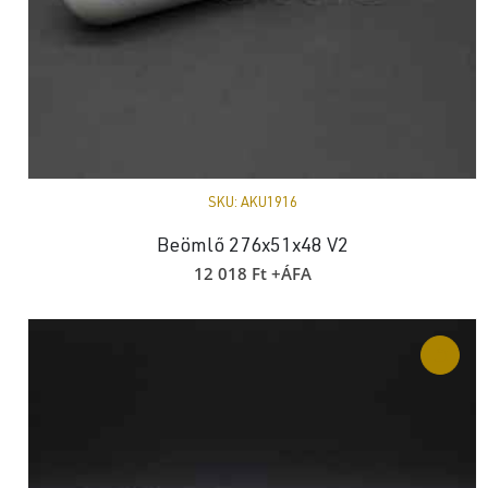
SKU:
AKU1916
Beömlő 276x51x48 V2
12 018
Ft
+ÁFA