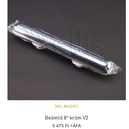
SKU:
AKU2471
Beömlő 8″ króm V2
5 475
Ft
+ÁFA