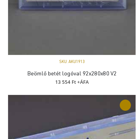
SKU:
AKU1913
Beömlő betét logóval 92x280x80 V2
13 554
Ft
+ÁFA