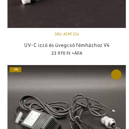
SKU:
ACM1224
UV-C izzó és üvegcső fémházhoz V4
23 970
Ft
+ÁFA
-33%