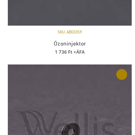
SKU:
ABE0359
Ózoninjektor
1 736
Ft
+ÁFA