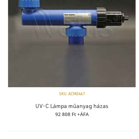
SKU:
ACM0467
UV-C Lámpa műanyag házas
92 808
Ft
+ÁFA