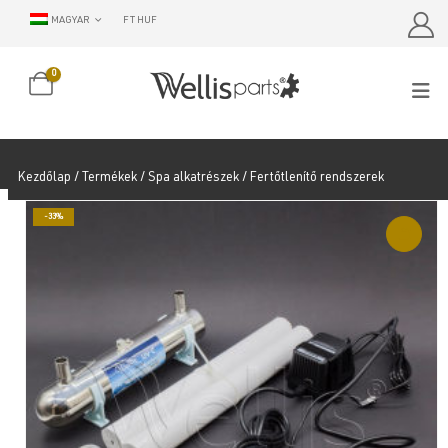
MAGYAR
FT HUF
0
Kezdőlap
/
Termékek
/
Spa alkatrészek
/ Fertőtlenítő rendszerek
-33%