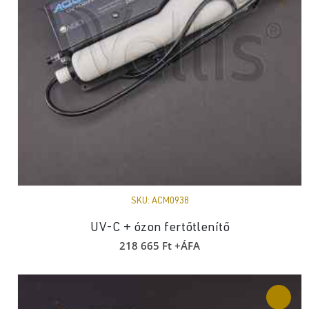
SKU:
ACM0938
UV-C + ózon fertőtlenítő
218 665
Ft
+ÁFA