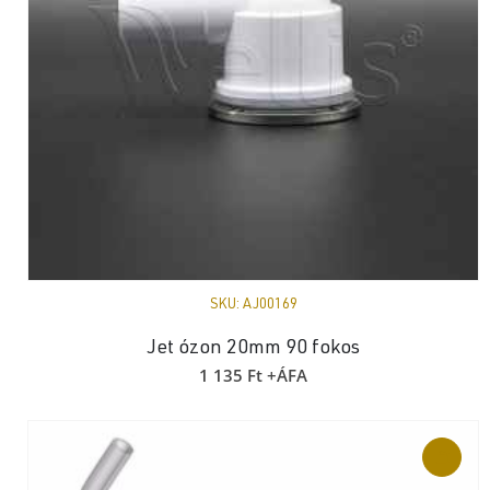
SKU:
AJ00169
Jet ózon 20mm 90 fokos
1 135
Ft
+ÁFA