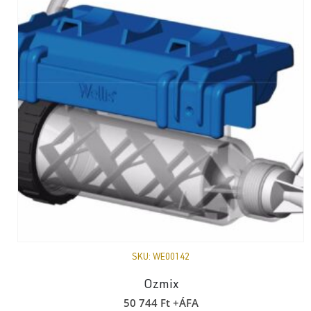
SKU:
WE00142
Ozmix
50 744
Ft
+ÁFA