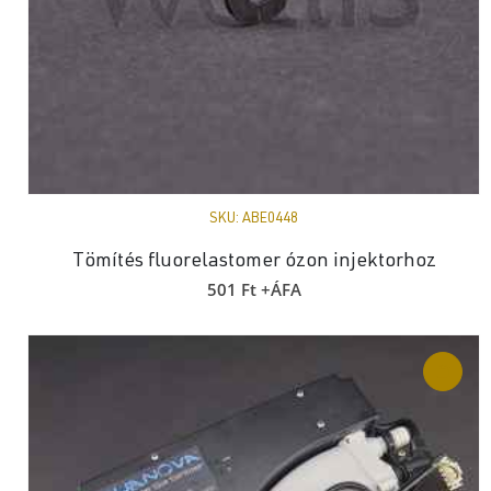
SKU:
ABE0448
Tömítés fluorelastomer ózon injektorhoz
501
Ft
+ÁFA