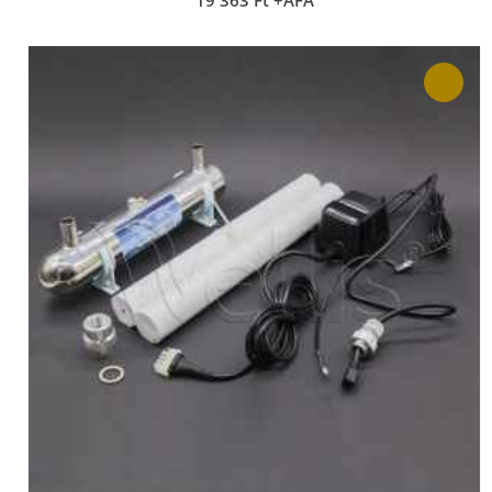
19 363
Ft
+ÁFA