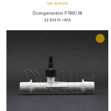
SKU:
ACM1092
Ózongenerátor P78B138
22 033
Ft
+ÁFA