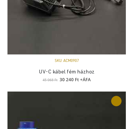
SKU:
ACM0907
UV-C kábel fém házhoz
Original
Current
30 240
Ft
+ÁFA
45 068
Ft
price
price
was:
is:
45
30
068 Ft.
240 Ft.