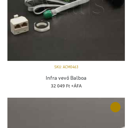
SKU:
ACM0463
Infra vevő Balboa
32 049
Ft
+ÁFA