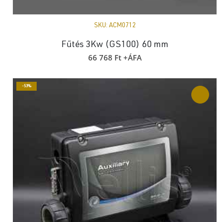
SKU:
ACM0712
Fűtés 3Kw (GS100) 60 mm
66 768
Ft
+ÁFA
-53%