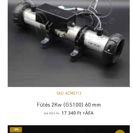
SKU:
ACM0713
Fűtés 2Kw (GS100) 60 mm
Original
Current
17 340
Ft
+ÁFA
64 997
Ft
price
price
was:
is:
64
17
997 Ft.
340 Ft.
-30%