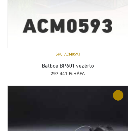
SKU:
ACM0593
Balboa BP601 vezérlő
297 441
Ft
+ÁFA