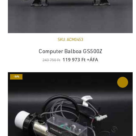
SKU:
ACM0453
Computer Balboa GS500Z
Original
Current
119 973
Ft
+ÁFA
243 750
Ft
price
price
was:
is:
243
119
750 Ft.
973 Ft.
-56%