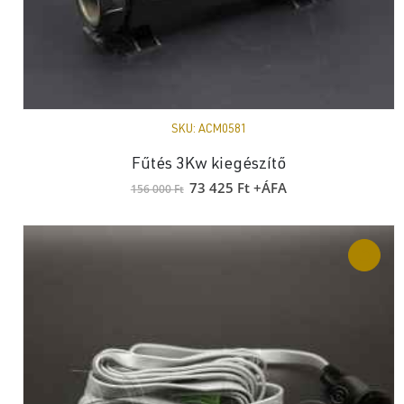
SKU:
ACM0581
Fűtés 3Kw kiegészítő
Original
Current
73 425
Ft
+ÁFA
156 000
Ft
price
price
was:
is:
156
73
000 Ft.
425 Ft.