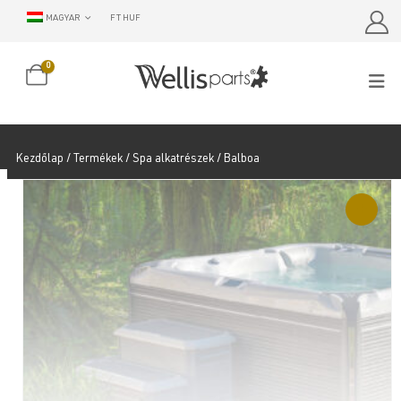
MAGYAR
FT HUF
0
Kezdőlap
/
Termékek
/
Spa alkatrészek
/ Balboa