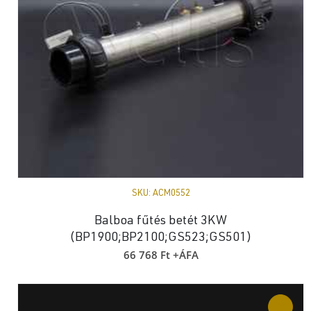
SKU:
ACM0552
Balboa fűtés betét 3KW
(BP1900;BP2100;GS523;GS501)
66 768
Ft
+ÁFA