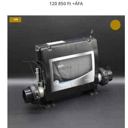
120 850
Ft
+ÁFA
-54%