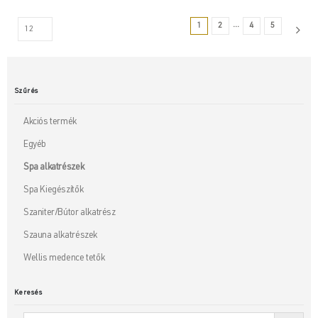
…
1
2
4
5
Szűrés
Akciós termék
Egyéb
Spa alkatrészek
Spa Kiegészítők
Szaniter/Bútor alkatrész
Szauna alkatrészek
Wellis medence tetők
Keresés