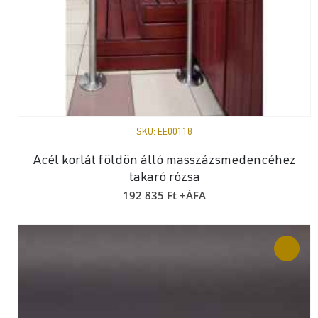
SKU:
EE00118
Acél korlát földön álló masszázsmedencéhez
takaró rózsa
192 835
Ft
+ÁFA