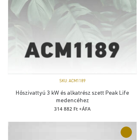
SKU:
ACM1189
Hőszivattyú 3 kW és alkatrész szett Peak Life
medencéhez
314 882
Ft
+ÁFA