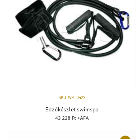
SKU:
WM00422
Edzőkészlet swimspa
43 228
Ft
+ÁFA