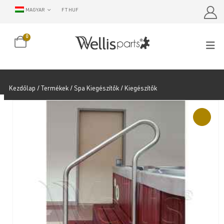
MAGYAR
FT HUF
0
Kezdőlap
/
Termékek
/
Spa Kiegészítők
/ Kiegészítők