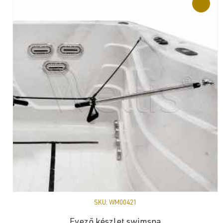
SKU:
WM00421
Evező készlet swimspa