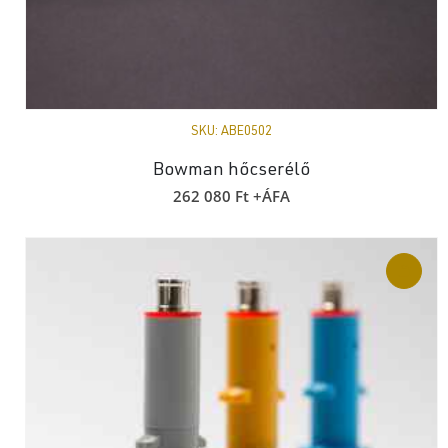
SKU:
ABE0502
Bowman hőcserélő
262 080
Ft
+ÁFA