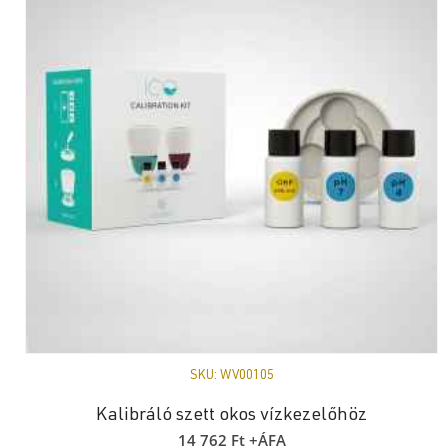
SKU:
WV00105
Kalibráló szett okos vízkezelőhöz
14 762
Ft
+ÁFA