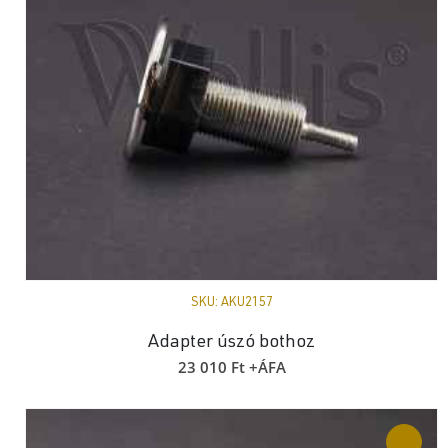
SKU:
AKU2157
Adapter úszó bothoz
23 010
Ft
+ÁFA