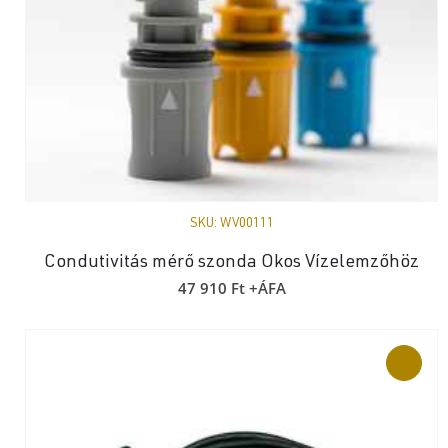
SKU:
WV00111
Condutivitás mérő szonda Okos Vízelemzőhöz
47 910
Ft
+ÁFA