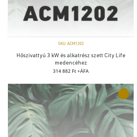
SKU:
ACM1202
Hőszivattyú 3 kW és alkatrész szett City Life
medencéhez
314 882
Ft
+ÁFA