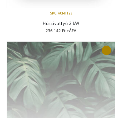
SKU:
ACM1123
Hőszivattyú 3 kW
236 142
Ft
+ÁFA