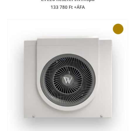
133 780
Ft
+ÁFA