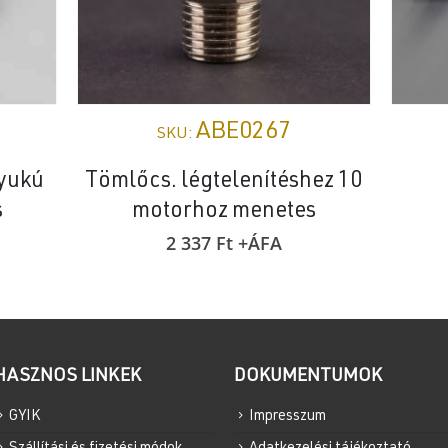
ABE0267
SKU:
lyukú
Tömlőcs. légtelenítéshez 10
s
motorhoz menetes
2 337
Ft
+ÁFA
HASZNOS LINKEK
DOKUMENTUMOK
GYIK
Impresszum