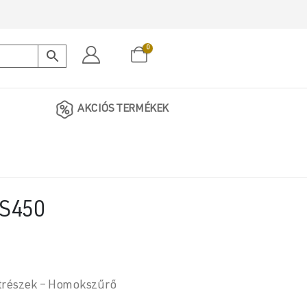
0
AKCIÓS TERMÉKEK
 S450
atrészek – Homokszűrő