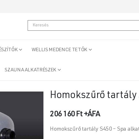
ÉSZÍTŐK
WELLIS MEDENCE TETŐK
SZAUNA ALKATRÉSZEK
Homokszűrő tartály
206 160
Ft
+ÁFA
Homokszűrő tartály S450 – Spa alk