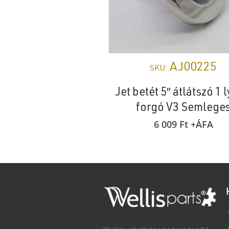
AJ00225
SKU:
Jet betét 5″ átlátszó 1 
forgó V3 Semlege
6 009
Ft
+ÁFA