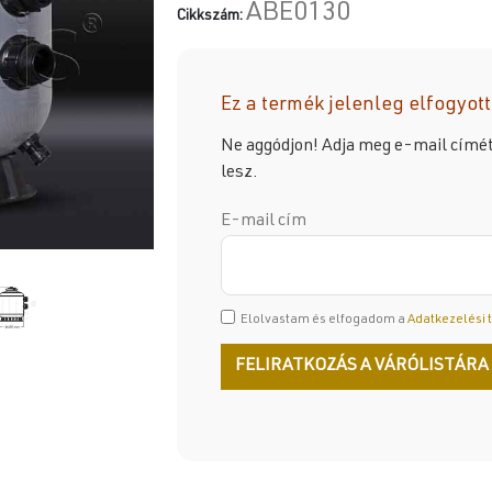
ABE0130
Cikkszám:
Ez a termék jelenleg elfogyott
Ne aggódjon! Adja meg e-mail címét,
lesz.
E-mail cím
Elolvastam és elfogadom a
Adatkezelési 