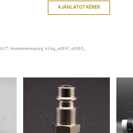
AJÁNLATOT KÉREK
 50 C°, Homokmennyiség: 45 kg_x005F_x000D_