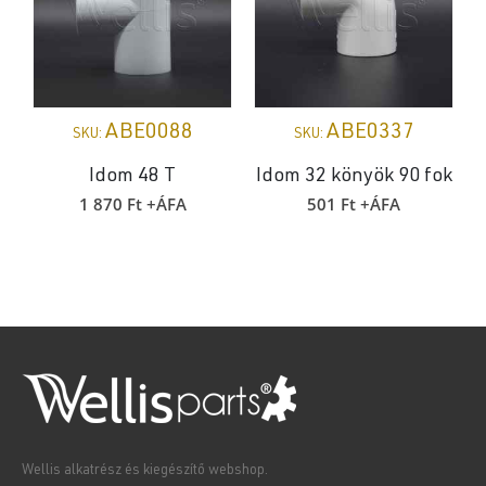
ABE0088
ABE0337
SKU:
SKU:
Idom 48 T
Idom 32 könyök 90 fok
1 870
Ft
+ÁFA
501
Ft
+ÁFA
Wellis alkatrész és kiegészítő webshop.