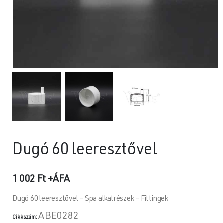
Dugó 60 leeresztővel
1 002
Ft
+ÁFA
Dugó 60 leeresztővel – Spa alkatrészek – Fittingek
ABE0282
Cikkszám: