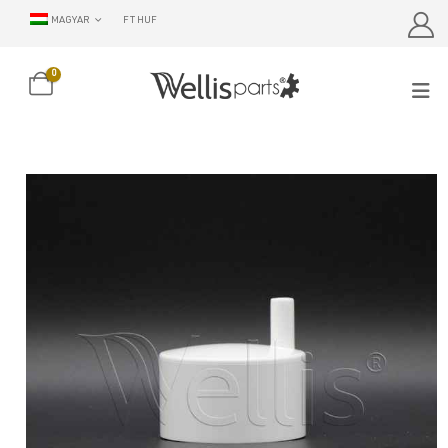
MAGYAR
FT HUF
0