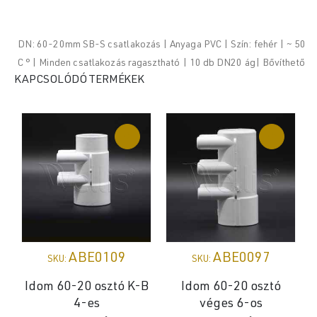
DN: 60-20mm SB-S csatlakozás | Anyaga PVC | Szín: fehér | ~ 50
C ° | Minden csatlakozás ragasztható | 10 db DN20 ág| Bővíthető
KAPCSOLÓDÓ TERMÉKEK
ABE0109
ABE0097
SKU:
SKU:
Idom 60-20 osztó K-B
Idom 60-20 osztó
4-es
véges 6-os
p