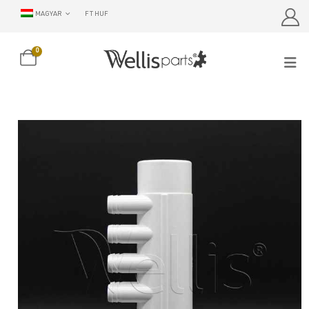
MAGYAR
FT HUF
0