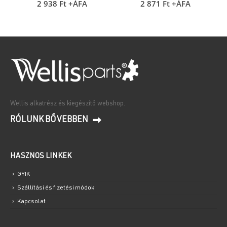
2 938
Ft
+ÁFA
2 871
Ft
+ÁFA
Wellis alkatrész és kiegészítő webshop.
RÓLUNK BŐVEBBEN
HASZNOS LINKEK
GYIK
Szállítási és fizetési módok
Kapcsolat