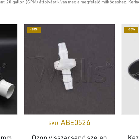
énti 20 gallon (GPM) átfolyást kíván meg a megfelelő működéshez. Kerin
-30%
-30%
ABE0526
SKU:
8 mm
Ózon visszacsapó szelep
Kez