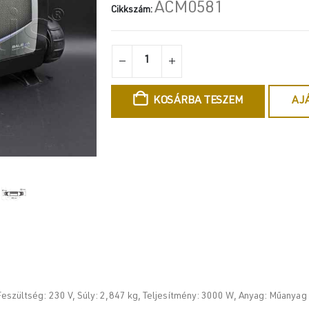
ACM0581
000 Ft.
425 Ft.
Cikkszám:
KOSÁRBA TESZEM
AJ
 Feszültség: 230 V, Súly: 2,847 kg, Teljesítmény: 3000 W, Anyag: Műany