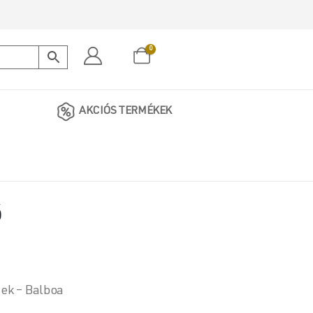
0
AKCIÓS TERMÉKEK
ő
zek – Balboa