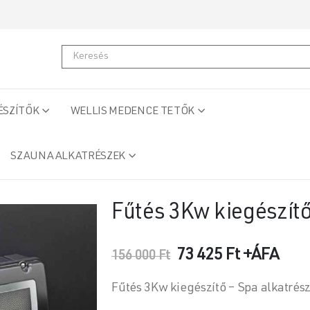
ÉSZÍTŐK
WELLIS MEDENCE TETŐK
SZAUNA ALKATRÉSZEK
Fűtés 3Kw kiegészít
Original
Current
73 425
Ft
+ÁFA
156 000
Ft
price
price
was:
is:
Fűtés 3Kw kiegészítő – Spa alkatrés
156
73