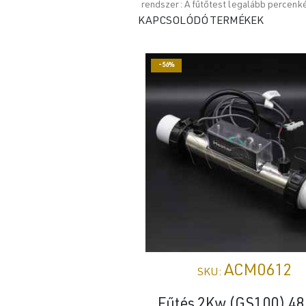
rendszer: A fűtőtest legalább percenk
KAPCSOLÓDÓ TERMÉKEK
-56%
ACM0612
SKU:
Fűtés 2Kw (GS100) 4