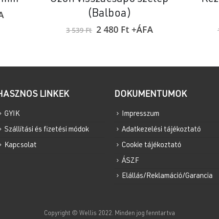
ent
(Balboa)
A
e
Original
Current
2 480
Ft
+ÁFA
3 539
Ft
price
price
was:
is:
t.
3
2
539 Ft.
480 Ft.
HASZNOS LINKEK
DOKUMENTUMOK
GYIK
Impresszum
Szállítási és fizetési módok
Adatkezelési tájékoztató
Kapcsolat
Cookie tájékoztató
ÁSZF
Elállás/Reklamáció/Garancia
Copyright © Wellis 2022. Minden jog fenntartva