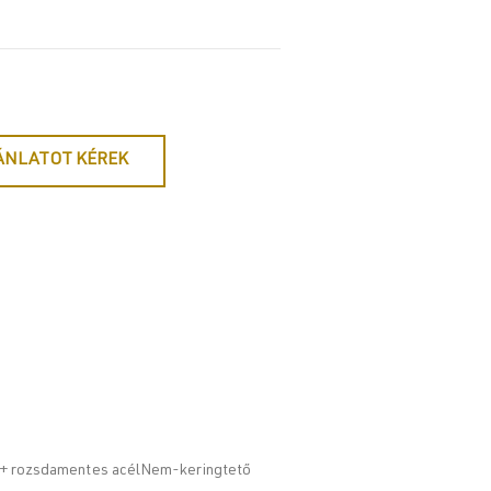
ÁNLATOT KÉREK
ag + rozsdamentes acélNem-keringtető